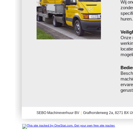
Wij on
zonder
specif
huren.
Veilig
Onze m
werkin
locati
mogeli
Bedie
Beschi
machin
ervar
gerust
SEBO Machineverhuur BV
|
Grafhorsterweg 2a, 8271 BX I